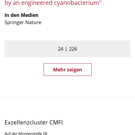
by an engineered cyanobacterium"
cyanobacterium"
In den Medien
Springer Nature
24
226
Mehr zeigen
Exzellenzcluster CMFI
Auf der Morgenstelle 28