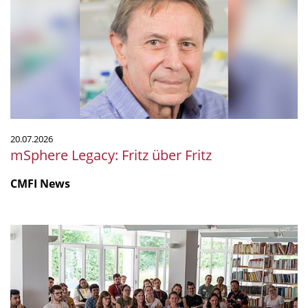
über
Fritz
20.07.2026
mSphere Legacy: Fritz über Fritz
CMFI News
IGIM
Summer
School
2026
mit