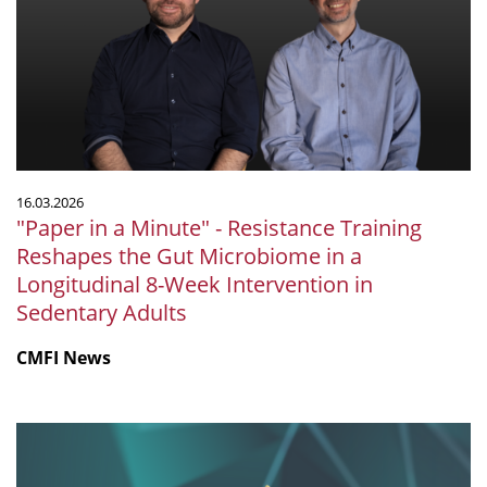
Minute"
-
Resistance
Training
Reshapes
the
Gut
Microbiome
16.03.2026
in
"Paper in a Minute" - Resistance Training
a
Reshapes the Gut Microbiome in a
Longitudinal
Longitudinal 8-Week Intervention in
8-
Sedentary Adults
Week
Intervention
CMFI News
in
Sedentary
Adults
Universität
Tübingen
erneut