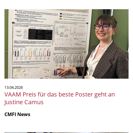
VAAM
Preis
für
das
beste
Poster
geht
an
Justine
Camus
13.04.2026
VAAM Preis für das beste Poster geht an
Justine Camus
CMFI News