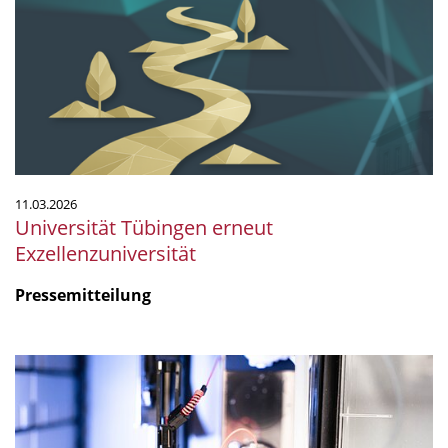
Exzellenzuniversität
11.03.2026
Universität Tübingen erneut
Exzellenzuniversität
Pressemitteilung
Ein
neuer
Maßstab
für