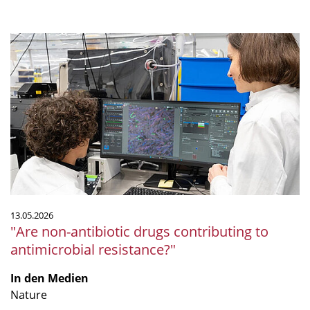
"Are
non-
antibiotic
drugs
contributing
to
antimicrobial
resistance?"
13.05.2026
"Are non-antibiotic drugs contributing to
antimicrobial resistance?"
In den Medien
Nature