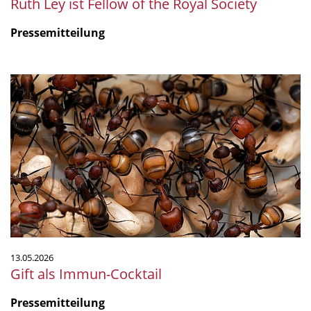
Ruth Ley ist Fellow of the Royal Society
Pressemitteilung
Gift
als
Immun-
Cocktail
13.05.2026
Gift als Immun-Cocktail
Pressemitteilung