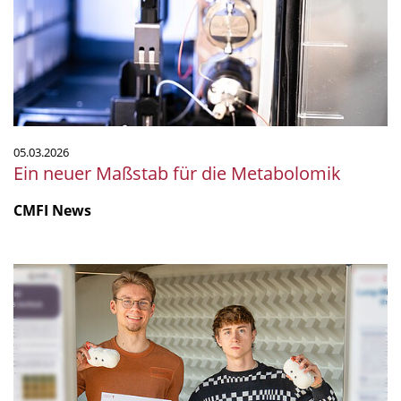
die
Metabolomik
05.03.2026
Ein neuer Maßstab für die Metabolomik
CMFI News
Masteranden
erhalten
Preis
für
herausragende
Wissenschaftskommunikation