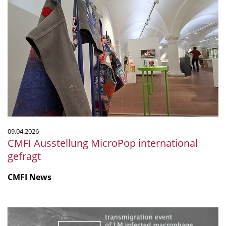
CMFI
Ausstellung
MicroPop
international
gefragt
09.04.2026
CMFI Ausstellung MicroPop international
gefragt
CMFI News
Listerien-
infizierte