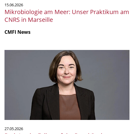
15.06.2026
Mikrobiologie am Meer: Unser Praktikum am
CNRS in Marseille
CMFI News
Ruth
Ley
ist
Fellow
of
the
Royal
Society
27.05.2026