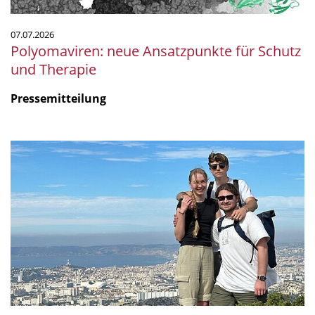
07.07.2026
Polyomaviren: neue Ansatzpunkte für Schutz
und Therapie
Pressemitteilung
Mikrobiologie
am
Meer:
Unser
Praktikum
am
CNRS
in
Marseille