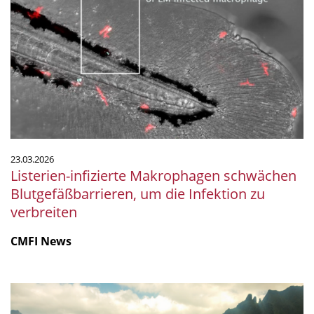
Makrophagen
schwächen
Blutgefäßbarrieren,
um
die
Infektion
zu
verbreiten
23.03.2026
Listerien-infizierte Makrophagen schwächen
Blutgefäßbarrieren, um die Infektion zu
verbreiten
CMFI News
Küstenchemie
der