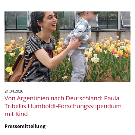
Von
Argentinien
nach
Deutschland:
Paula
Tribellis
Humboldt-
Forschungsstipendium
mit
Kind
21.04.2026
Von Argentinien nach Deutschland: Paula
Tribellis Humboldt-Forschungsstipendium
mit Kind
Pressemitteilung