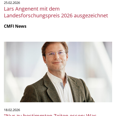
25.02.2026
Lars Angenent mit dem
Landesforschungspreis 2026 ausgezeichnet
CMFI News
"Nur
zu
bestimmten
Zeiten
essen:
Was
bringt's?"
18.02.2026
"Nur zu bestimmten Zeiten essen: Was