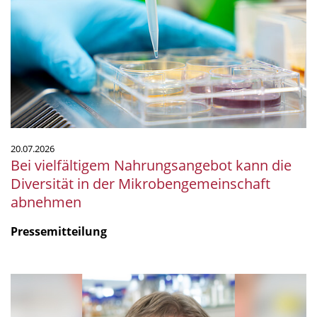
Nahrungsangebot
kann
die
Diversität
in
der
Mikrobengemeinschaft
abnehmen
20.07.2026
Bei vielfältigem Nahrungsangebot kann die
Diversität in der Mikrobengemeinschaft
abnehmen
Pressemitteilung
mSphere
Legacy:
Fritz