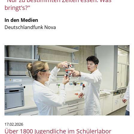
bringt's?"
In den Medien
Deutschlandfunk Nova
Über
1800
Jugendliche
im
Schülerlabor
TüChemLab
in
2025
17.02.2026
Über 1800 Jugendliche im Schülerlabor