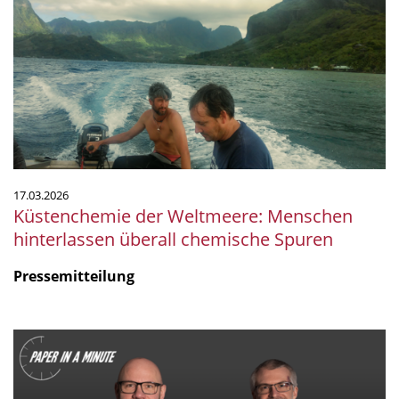
Weltmeere:
Menschen
hinterlassen
überall
chemische
Spuren
17.03.2026
Küstenchemie der Weltmeere: Menschen
hinterlassen überall chemische Spuren
Pressemitteilung
"Paper
in
a