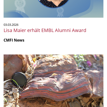
03.03.2026
Lisa Maier erhält EMBL Alumni Award
CMFI News
Wie
sich
vor
2,5
Milliarden
Jahren
Sauerstoff
in
der