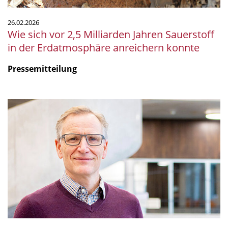
Erdatmosphäre
anreichern
26.02.2026
konnte
Wie sich vor 2,5 Milliarden Jahren Sauerstoff
in der Erdatmosphäre anreichern konnte
Pressemitteilung
Lars
Angenent
mit
dem
Landesforschungspreis
2026
ausgezeichnet