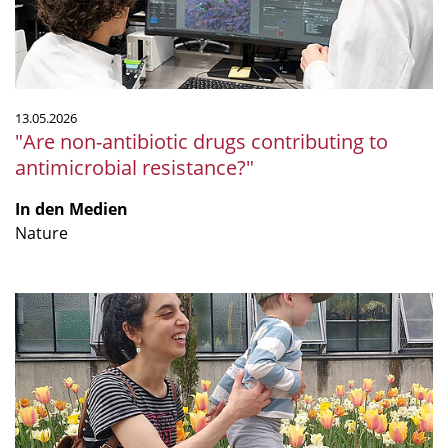
antimicrobial
resistance?"
13.05.2026
"Are non-antibiotic drugs contributing to
antimicrobial resistance?"
In den Medien
Nature
Von
Argentinien
nach
Deutschland:
Paula
Tribellis