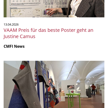
an
Justine
Camus
13.04.2026
VAAM Preis für das beste Poster geht an
Justine Camus
CMFI News
CMFI
Ausstellung
MicroPop
international
gefragt