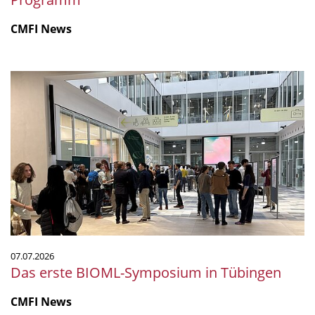
CMFI News
Das
erste
BIOML-
Symposium
in
Tübingen
07.07.2026
Das erste BIOML-Symposium in Tübingen
CMFI News