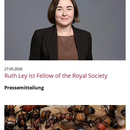
Ley
ist
Fellow
of
the
Royal
Society
27.05.2026
Ruth Ley ist Fellow of the Royal Society
Pressemitteilung
Gift
als
Immun-
Cocktail