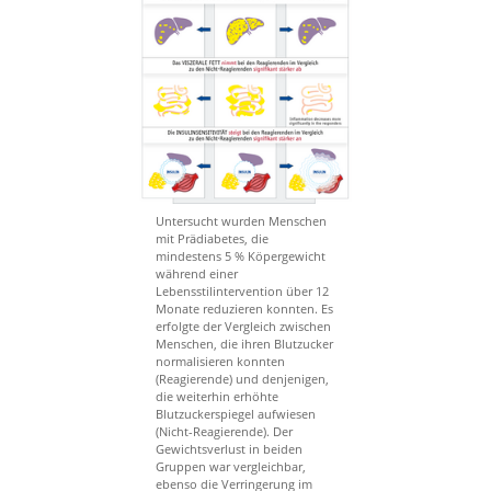
Untersucht wurden Menschen
mit Prädiabetes, die
mindestens 5 % Köpergewicht
während einer
Lebensstilintervention über 12
Monate reduzieren konnten. Es
erfolgte der Vergleich zwischen
Menschen, die ihren Blutzucker
normalisieren konnten
(Reagierende) und denjenigen,
die weiterhin erhöhte
Blutzuckerspiegel aufwiesen
(Nicht-Reagierende). Der
Gewichtsverlust in beiden
Gruppen war vergleichbar,
ebenso die Verringerung im