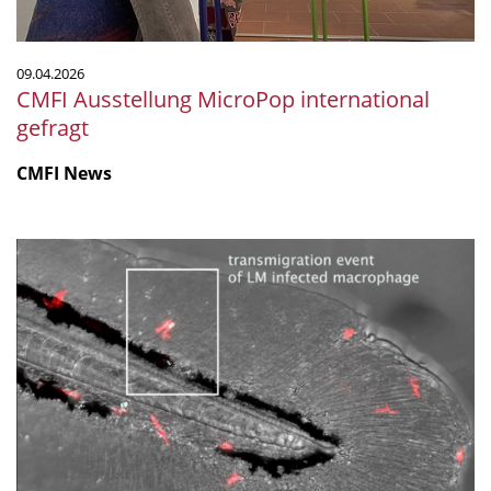
09.04.2026
CMFI Ausstellung MicroPop international
gefragt
CMFI News
Listerien-
infizierte
Makrophagen
schwächen
Blutgefäßbarrieren,
um
die
Infektion
zu
verbreiten