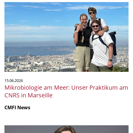
Mikrobiologie
am
Meer:
Unser
Praktikum
am
CNRS
in
Marseille
15.06.2026
Mikrobiologie am Meer: Unser Praktikum am
CNRS in Marseille
CMFI News
Ruth