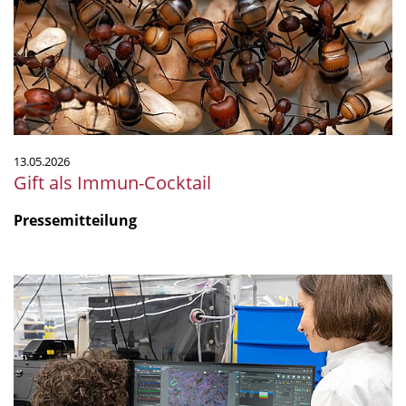
13.05.2026
Gift als Immun-Cocktail
Pressemitteilung
"Are
non-
antibiotic
drugs
contributing
to