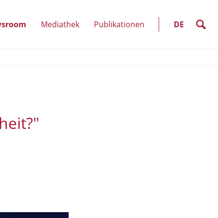
SELECT
LANGUAGE
suche
sroom
Mediathek
Publikationen
DE
kte
(Unterpunkte
anzeigen)
heit?"