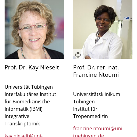
Prof. Dr. Kay Nieselt
Prof. Dr. rer. nat.
Francine Ntoumi
Universität Tübingen
Interfakultäres Institut
Universitätsklinikum
für Biomedizinische
Tübingen
Informatik (IBMI)
Institut für
Integrative
Tropenmedizin
Transkriptomik
francine.ntoumi
@
uni-
kay.nieselt
@
uni-
tuebingen
.
de