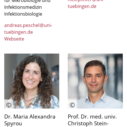
für Mikrobiologie und
tuebingen
.
de
Infektionsmedizin
Infektionsbiologie
andreas.peschel
@
uni-
tuebingen
.
de
Webseite
Dr. Maria Alexandra
Prof. Dr. med. univ.
Spyrou
Christoph Stein-