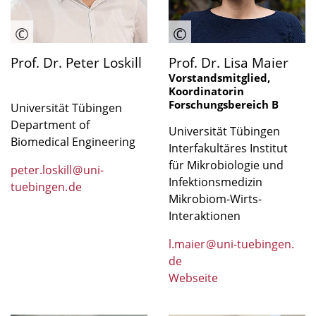
Prof. Dr. Peter Loskill
Prof. Dr. Lisa Maier
Vorstandsmitglied,
Koordinatorin
Forschungsbereich B
Universität Tübingen
Department of
Universität Tübingen
Biomedical Engineering
Interfakultäres Institut
für Mikrobiologie und
peter.loskill
@
uni-
Infektionsmedizin
tuebingen
.
de
Mikrobiom-Wirts-
Interaktionen
l.maier
@
uni-tuebingen
.
de
Webseite