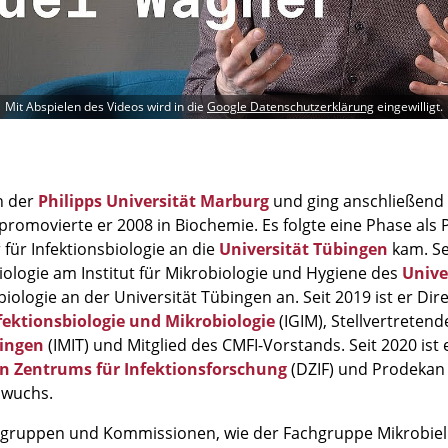
Mit Abspielen des Videos wird in die
Google Datenschutzerklärung
eingewilligt.
n der
Philipps Universität Marburg
und ging anschließend 
promovierte er 2008 in Biochemie. Es folgte eine Phase als
 für Infektionsbiologie an die
Universität Tübingen
kam. Se
iologie am Institut für Mikrobiologie und Hygiene des
Unive
iologie an der Universität Tübingen an. Seit 2019 ist er Dir
fektionsbiologie und Mikrobiologie
(IGIM), Stellvertretend
bingen
(IMIT) und Mitglied des CMFI-Vorstands. Seit 2020 ist
n Zentrums für Infektionsforschung
(DZIF) und Prodekan 
hwuchs.
chgruppen und Kommissionen, wie der Fachgruppe Mikrobie