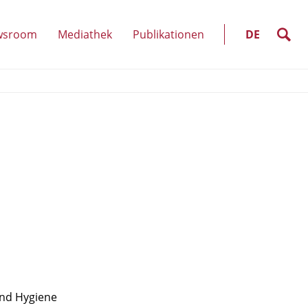
SELECT
LANGUAGE
suche
wsroom
Mediathek
Publikationen
DE
nkte
(Unterpunkte
anzeigen)
und Hygiene