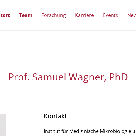
Start
Team
Forschung
Karriere
Events
Ne
(Unterpunkte
(Unterpunkte
(Unterpunkte
(Unterpu
anzeigen)
anzeigen)
anzeigen)
anzeigen)
Prof. Samuel Wagner, PhD
Kontakt
Institut für Medizinische Mikrobiologie 