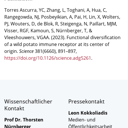
Torres Ascurra, YC, Zhang, L, Toghani, A, Hua, C,
Rangegowda, NJ, Posbeyikian, A, Pai, H, Lin, X, Wolters,
PJ, Wouters, D, de Blok, R, Steigenga, N, Paillart, MJM,
Visser, RGF, Kamoun, S, Nürnberger, T, &
Vleeshouwers, VGAA. (2023). Functional diversification
of a wild potato immune receptor at its center of
origin.
Science
381(6660), 891–897,
https://doi.org/10.1126/science.adg5261
.
Wissenschaftlicher
Pressekontakt
Kontakt
Leon Kokkoliadis
Prof Dr. Thorsten
Medien- und
Nürnberger
Öffentlichkeitsarbeit