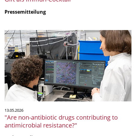
Pressemitteilung
"Are
non-
antibiotic
drugs
contributing
to
antimicrobial
resistance?"
13.05.2026
"Are non-antibiotic drugs contributing to
antimicrobial resistance?"