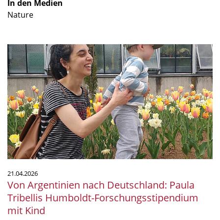
In den Medien
Nature
Von
Argentinien
nach
Deutschland:
Paula
Tribellis
Humboldt-
Forschungsstipendium
mit
Kind
21.04.2026
Von Argentinien nach Deutschland: Paula
Tribellis Humboldt-Forschungsstipendium
mit Kind