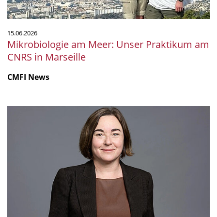
Marseille
15.06.2026
Mikrobiologie am Meer: Unser Praktikum am
CNRS in Marseille
CMFI News
Ruth
Ley
ist
Fellow
of
the
Royal
Society