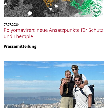
07.07.2026
Polyomaviren: neue Ansatzpunkte für Schutz
und Therapie
Pressemitteilung
Mikrobiologie
am
Meer:
Unser
Praktikum
am
CNRS
in