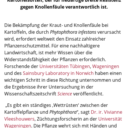
Kartoffelsorten, der für neuartige breite Resistenz
gegen Knollenfäule verantwortlich ist.
Die Bekämpfung der Kraut- und Knollenfäule bei
Kartoffeln, die durch
Phytophthora infestans
verursacht
wird, erfordert weltweit den Einsatz zahlreicher
Pflanzenschutzmittel. Für eine nachhaltigere
Landwirtschaft, ist mehr Wissen über die
Widerstandsfähigkeit der Pflanzen erforderlich.
Forschende der
Universitäten Tübingen
,
Wageningen
und des
Sainsbury Laboratory in Norwich
haben einen
wichtigen Schritt in diese Richtung unternommen und
die Ergebnisse ihrer Untersuchung in der
Wissenschaftszeitschrift
Science
veröffentlicht.
„Es gibt ein ständiges ‚Wettrüsten‘ zwischen der
Kartoffelpflanze und
Phytophthora
“, sagt
Dr. ir. Vivianne
Vleeshouwers
, Züchtungsforscherin an der
Universität
Wageningen
. Die Pflanze wehrt sich mit Händen und