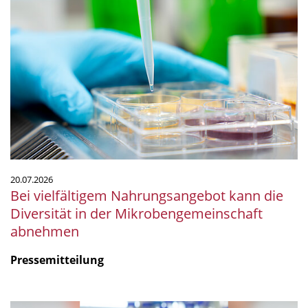
Bei
vielfältigem
Nahrungsangebot
kann
die
Diversität
in
der
Mikrobengemeinschaft
abnehmen
20.07.2026
Bei vielfältigem Nahrungsangebot kann die
Diversität in der Mikrobengemeinschaft
abnehmen
Pressemitteilung