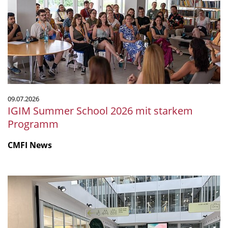
2026
mit
starkem
Programm
09.07.2026
IGIM Summer School 2026 mit starkem
Programm
CMFI News
Das
erste
BIOML-
Symposium