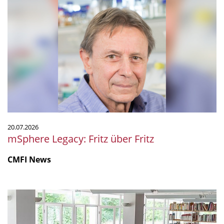
mSphere
Legacy:
Fritz
über
Fritz
20.07.2026
mSphere Legacy: Fritz über Fritz
CMFI News
IGIM
Summer
School