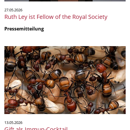
27.05.2026
Ruth Ley ist Fellow of the Royal Society
Pressemitteilung
Gift
als
Immun-
Cocktail
13.05.2026
Gift als Immun-Cocktail