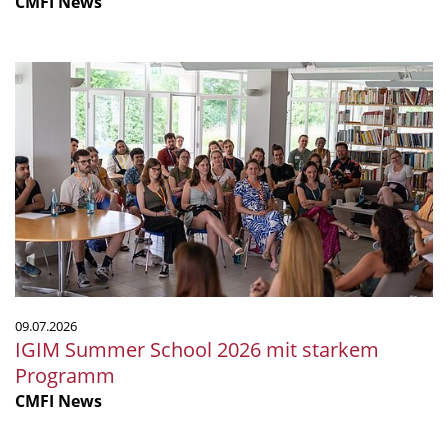
CMFI News
IGIM
Summer
School
2026
mit
starkem
Programm
09.07.2026
IGIM Summer School 2026 mit starkem
Programm
CMFI News