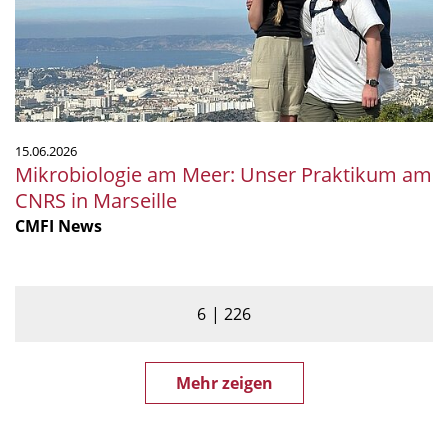
am
CNRS
in
Marseille
15.06.2026
Mikrobiologie am Meer: Unser Praktikum am
CNRS in Marseille
CMFI News
6
226
Mehr zeigen