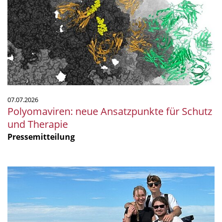
für
Schutz
und
Therapie
07.07.2026
Polyomaviren: neue Ansatzpunkte für Schutz
und Therapie
Pressemitteilung
Mikrobiologie
am
Meer:
Unser
Praktikum