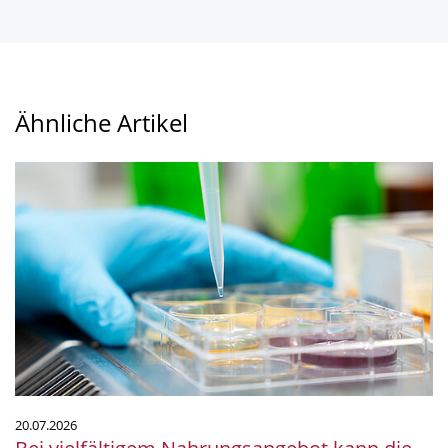
Ähnliche Artikel
Bei
vielfältigem
Nahrungsangebot
kann
die
Diversität
in
der
Mikrobengemeinschaft
abnehmen
20.07.2026