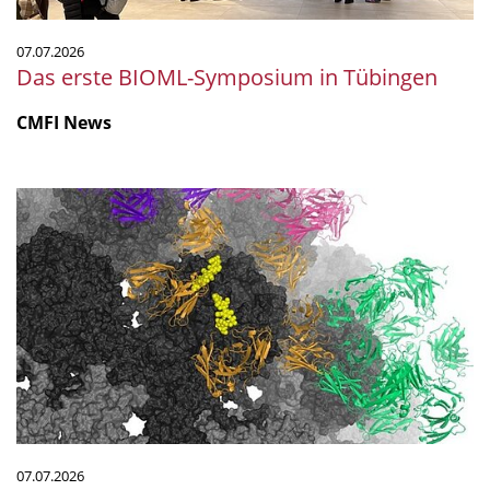
07.07.2026
Das erste BIOML-Symposium in Tübingen
CMFI News
Polyomaviren:
neue
Ansatzpunkte
für
Schutz
und
Therapie
07.07.2026