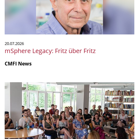
20.07.2026
mSphere Legacy: Fritz über Fritz
CMFI News
IGIM
Summer
School
2026
mit
starkem
Programm