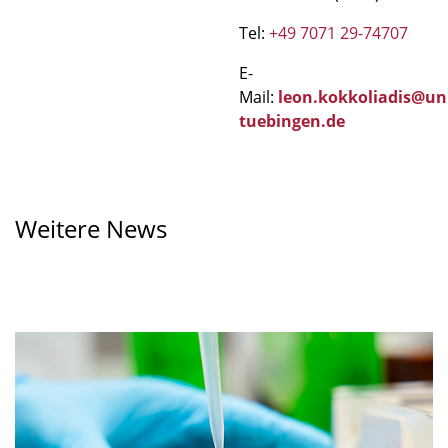
Tel:
+49 7071 29-74707
E-
Mail:
leon.kokkoliadis@un
tuebingen.de
Weitere News
Bei
vielfältigem
Nahrungsangebot
kann
die