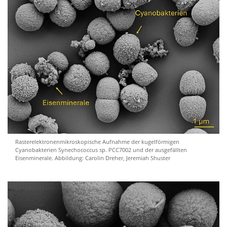
Rasterelektronenmikroskopische Aufnahme der kugelförmigen
Cyanobakterien Synechococcus sp. PCC7002 und der ausgefällten
Eisenminerale. Abbildung: Carolin Dreher, Jeremiah Shuster