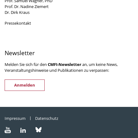
Prof. Samuel Wagner, PhD
Prof. Dr. Nadine Ziemert
Dr. Dirk Kraus
Pressekontakt
Newsletter
Melden Sie sich für den
CMFI-Newsletter
an, um keine News,
Veranstaltungshinweise und Publikationen zu verpassen:
Anmelden
Impressum
Datenschutz
Besuchen
Besuchen
Besuchen
Sie
Sie
Sie