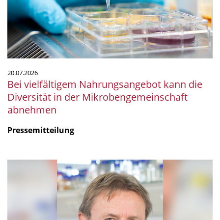
Diversität
in
der
Mikrobengemeinschaft
abnehmen
20.07.2026
Bei vielfältigem Nahrungsangebot kann die
Diversität in der Mikrobengemeinschaft
abnehmen
Pressemitteilung
mSphere
Legacy:
Fritz
über
Fritz