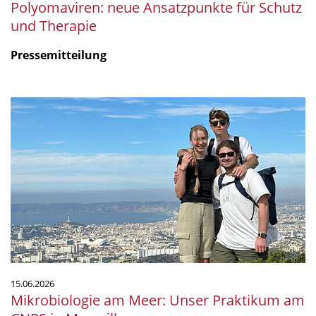
Polyomaviren: neue Ansatzpunkte für Schutz
und Therapie
Pressemitteilung
Mikrobiologie
am
Meer:
Unser
Praktikum
am
CNRS
in
Marseille
15.06.2026
Mikrobiologie am Meer: Unser Praktikum am