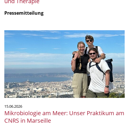
und Therapie
Pressemitteilung
Mikrobiologie
am
Meer:
Unser
Praktikum
am
CNRS
in
Marseille
15.06.2026
Mikrobiologie am Meer: Unser Praktikum am
CNRS in Marseille