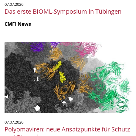
07.07.2026
Das erste BIOML-Symposium in Tübingen
CMFI News
Polyomaviren:
neue
Ansatzpunkte
für
Schutz
und
Therapie
07.07.2026
Polyomaviren: neue Ansatzpunkte für Schutz