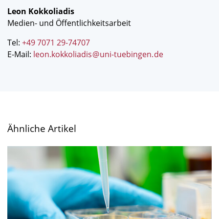
Leon Kokkoliadis
Medien- und Öffentlichkeitsarbeit
Tel:
+49 7071 29-74707
E-Mail:
leon.kokkoliadis
@
uni-tuebingen
.
de
Ähnliche Artikel
Bei
vielfältigem
Nahrungsangebot
kann
die
Diversität