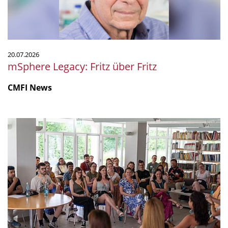
20.07.2026
mSphere Legacy: Fritz über Fritz
CMFI News
IGIM
Summer
School
2026
mit
starkem
Programm