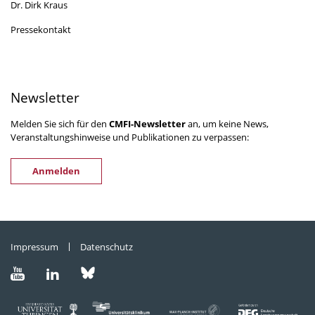
Dr. Dirk Kraus
Pressekontakt
Newsletter
Melden Sie sich für den
CMFI-Newsletter
an, um keine News,
Veranstaltungshinweise und Publikationen zu verpassen:
Anmelden
Impressum
Datenschutz
Besuchen
Besuchen
Besuchen
Sie
Sie
Sie
uns
uns
uns
auf
auf
auf