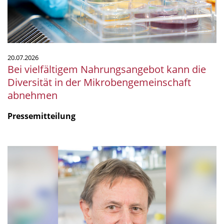
in
der
Mikrobengemeinschaft
abnehmen
20.07.2026
Bei vielfältigem Nahrungsangebot kann die
Diversität in der Mikrobengemeinschaft
abnehmen
Pressemitteilung
mSphere
Legacy:
Fritz
über
Fritz