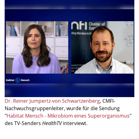
Dr. Reiner Jumpertz-von Schwartzenberg
, CMFI-
Nachwuchsgruppenleiter, wurde für die Sendung
"
Habitat Mensch - Mikrobiom eines Superorganismus
"
des TV-Senders
HealthTV
interviewt.