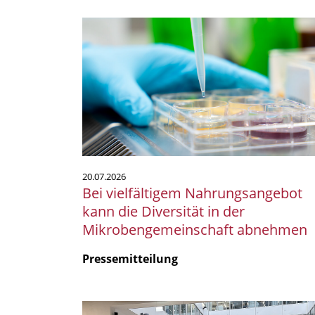
Bei
vielfältigem
Nahrungsangebot
kann
die
Diversität
in
der
Mikrobengemeinschaft
abnehmen
20.07.2026
Bei vielfältigem Nahrungsangebot
kann die Diversität in der
Mikrobengemeinschaft abnehmen
Pressemitteilung
Das