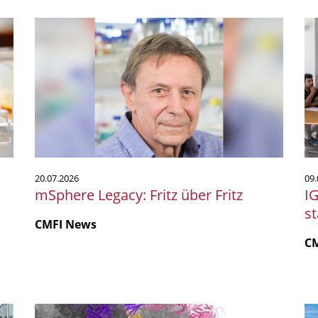
mSphere
IG
Legacy:
S
Fritz
Sc
über
20
Fritz
mi
st
P
20.07.2026
09.
mSphere Legacy: Fritz über Fritz
I
s
CMFI News
C
Polyomaviren:
Mi