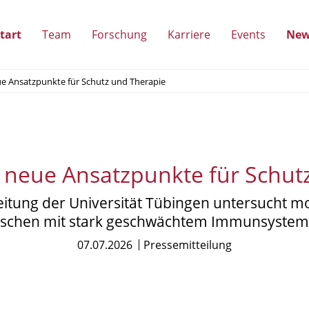
tart
Team
Forschung
Karriere
Events
New
(Unterpunkte
(Unterpunkte
(Unterpunkte
(Unterpun
e Ansatzpunkte für Schutz und Therapie
anzeigen)
anzeigen)
anzeigen)
anzeigen)
 neue Ansatzpunkte für Schut
itung der Universität Tübingen untersucht 
enschen mit stark geschwächtem Immunsystem m
07.07.2026
Pressemitteilung