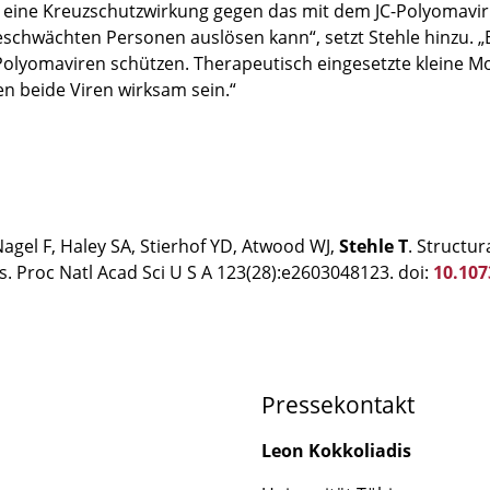
für eine Kreuzschutzwirkung gegen das mit dem JC-Polyomav
chwächten Personen auslösen kann“, setzt Stehle hinzu. „
Polyomaviren schützen. Therapeutisch eingesetzte kleine Mol
en beide Viren wirksam sein.“
 Nagel F, Haley SA, Stierhof YD, Atwood WJ,
Stehle T
. Structur
. Proc Natl Acad Sci U S A 123(28):e2603048123. doi:
10.10
Pressekontakt
Leon Kokkoliadis