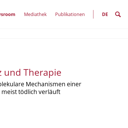
SELECT
LANGUAGE
suche
sroom
Mediathek
Publikationen
DE
kte
(Unterpunkte
anzeigen)
z und Therapie
molekulare Mechanismen einer
eist tödlich verläuft