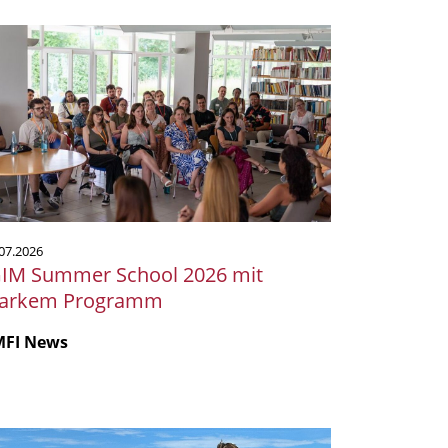
IM
ummer
hool
26
t
arkem
rogramm
07.2026
GIM Summer School 2026 mit
tarkem Programm
MFI News
krobiologie