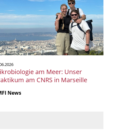
m
er:
ser
aktikum
m
NRS
rseille
06.2026
ikrobiologie am Meer: Unser
raktikum am CNRS in Marseille
MFI News