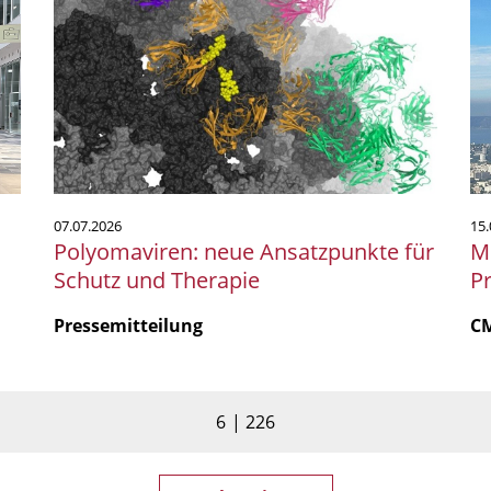
neue
a
Ansatzpunkte
Me
für
Un
Schutz
Pr
und
a
Therapie
C
in
Ma
07.07.2026
15.
Polyomaviren: neue Ansatzpunkte für
M
Schutz und Therapie
P
Pressemitteilung
C
6
226