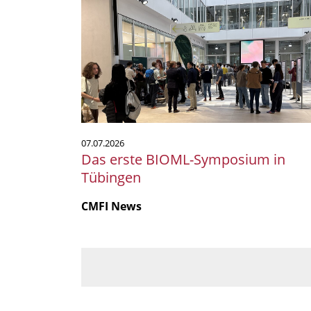
erste
BIOML-
Symposium
in
Tübingen
07.07.2026
Das erste BIOML-Symposium in
Tübingen
CMFI News