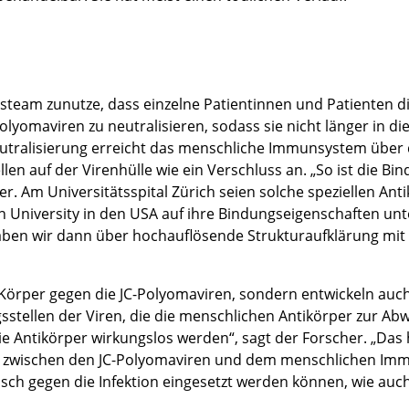
steam zunutze, dass einzelne Patientinnen und Patienten d
Polyomaviren zu neutralisieren, sodass sie nicht länger in 
 Neutralisierung erreicht das menschliche Immunsystem übe
len auf der Virenhülle wie ein Verschluss an. „So ist die Bin
er. Am Universitätsspital Zürich seien solche speziellen Ant
n University in den USA auf ihre Bindungseigenschaften un
aben wir dann über hochauflösende Strukturaufklärung mit 
 Körper gegen die JC-Polyomaviren, sondern entwickeln auc
tellen der Viren, die die menschlichen Antikörper zur Abw
 Antikörper wirkungslos werden“, sagt der Forscher. „Das 
n zwischen den JC-Polyomaviren und dem menschlichen Im
isch gegen die Infektion eingesetzt werden können, wie auch