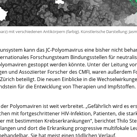
arz) mit verschiedenen Antikörpern (farbig). Künstlerische Darstellung: Jasm
system kann das JC-Polyomavirus eine bisher nicht behand
ernationales Forschungsteam Bindungsstellen für neutralis
C-Polyomaviren gestoppt werden könnte. Unter der Leitung von
bingen und Assoziierter Forscher des CMFI, waren außerdem
 Zürich beteiligt. Die neuen Einblicke in die Wechselwirku
ein für die Entwicklung von Therapien und Impfstoffen. Di
 der Polyomaviren ist weit verbreitet. „Gefährlich wird es
schen mit fortgeschrittener HIV-Infektion, Patienten, die 
 mit bestimmten Krebserkrankungen“, berichtet Thilo Stehl
elangen und dort die Erkrankung progressive multifokale L
behandelbar. Sie hat meist einen tödlichen Verlauf.