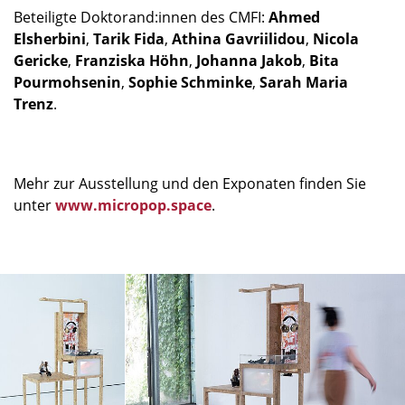
Beteiligte Doktorand:innen des CMFI:
Ahmed
Elsherbini
,
Tarik Fida
,
Athina Gavriilidou
,
Nicola
Gericke
,
Franziska Höhn
,
Johanna Jakob
,
Bita
Pourmohsenin
,
Sophie Schminke
,
Sarah Maria
Trenz
.
Mehr zur Ausstellung und den Exponaten finden Sie
unter
www.micropop.space
.