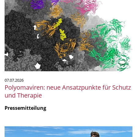
Polyomaviren:
neue
Ansatzpunkte
für
Schutz
und
Therapie
07.07.2026
Polyomaviren: neue Ansatzpunkte für Schutz
und Therapie
Pressemitteilung
Mikrobiologie
am