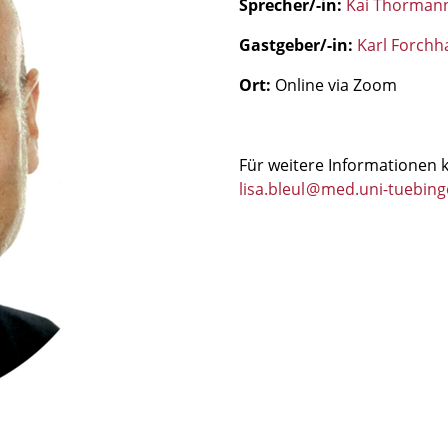
Sprecher/-in:
Kai Thorman
Gastgeber/-in:
Karl Forch
Ort:
Online via Zoom
Für weitere Informationen ko
lisa.bleul
@
med.uni-tuebin