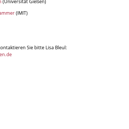
n
(Universität Gießen)
hammer
(IMIT)
ntaktieren Sie bitte Lisa Bleul:
gen
.
de