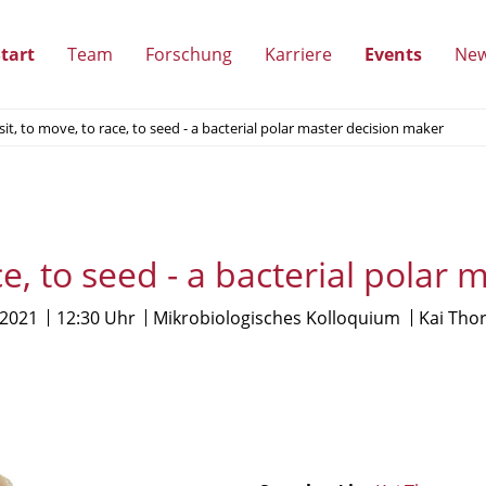
tart
Team
Forschung
Karriere
Events
Ne
(Unterpunkte
(Unterpunkte
(Unterpunkte
(Unterp
sit, to move, to race, to seed - a bacterial polar master decision maker
anzeigen)
anzeigen)
anzeigen)
anzeigen
ace, to seed - a bacterial polar
.2021
12:30 Uhr
Mikrobiologisches Kolloquium
Kai Th