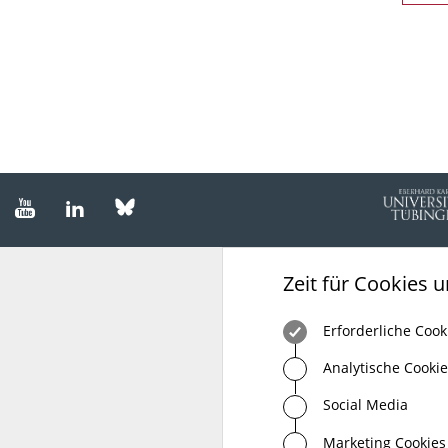
Besuchen
Besuchen
Besuchen
Sie
Sie
Sie
uns
uns
uns
auf
auf
auf
Zeit für Cookies 
bluesky
youtube
linkedIn
Erforderliche Cook
Analytische Cooki
Social Media
Marketing Cookies