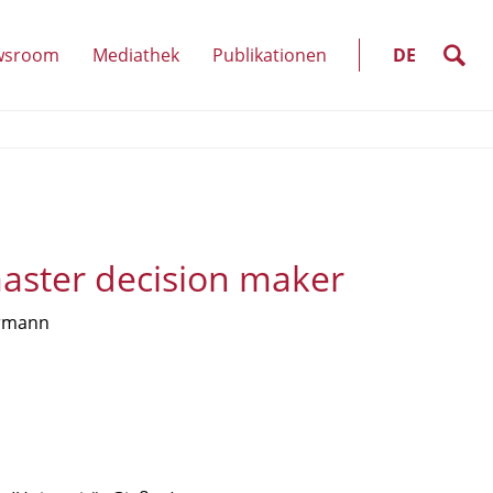
SELECT
LANGUAGE
suche
wsroom
Mediathek
Publikationen
DE
unkte
(Unterpunkte
)
anzeigen)
 master decision maker
ormann