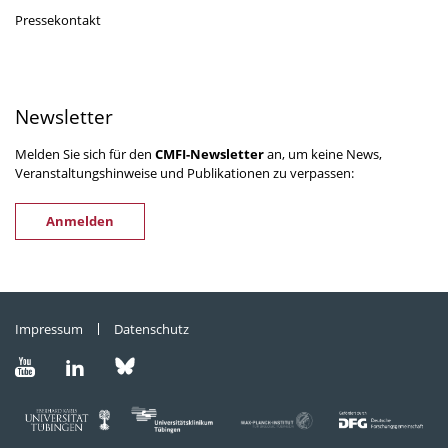
Pressekontakt
Newsletter
Melden Sie sich für den
CMFI-Newsletter
an, um keine News,
Veranstaltungshinweise und Publikationen zu verpassen:
Anmelden
Impressum
Datenschutz
Besuchen
Besuchen
Besuchen
Sie
Sie
Sie
uns
uns
uns
auf
auf
auf
bluesky
youtube
linkedIn