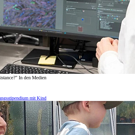
sistance?"
In den Medien
ungsstipendium mit Kind