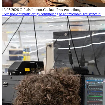
13.05.2026
Gift als Immun-Cocktail
Pressemitteilung
"Are non-antibiotic drugs contributing to antimicrobial resistance?"