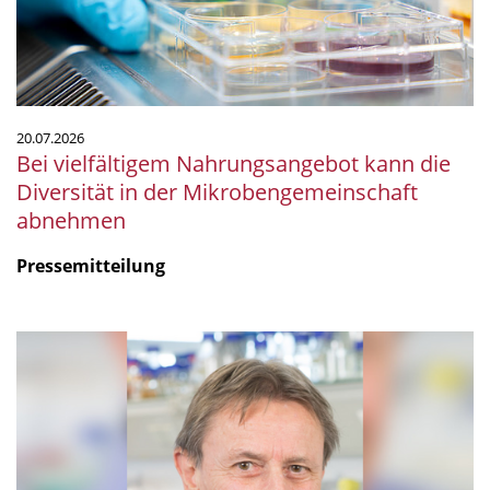
in
der
Mikrobengemeinschaft
abnehmen
20.07.2026
Bei vielfältigem Nahrungsangebot kann die
Diversität in der Mikrobengemeinschaft
abnehmen
Pressemitteilung
mSphere
Legacy:
Fritz
über
Fritz