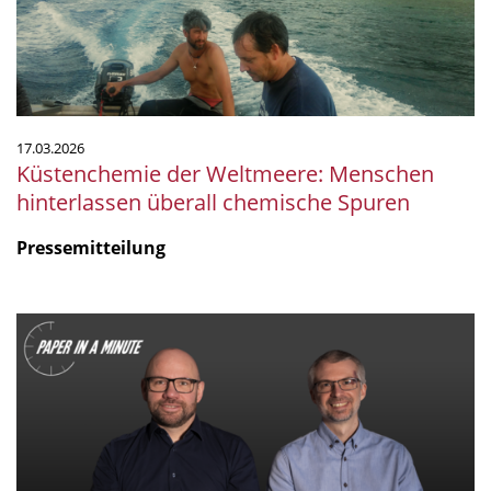
überall
chemische
Spuren
17.03.2026
Küstenchemie der Weltmeere: Menschen
hinterlassen überall chemische Spuren
Pressemitteilung
"Paper
in
a
Minute"
-
Resistance
Training