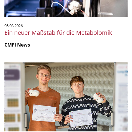
05.03.2026
Ein neuer Maßstab für die Metabolomik
CMFI News
Masteranden
erhalten
Preis
für
herausragende
Wissenschaftskommunikation