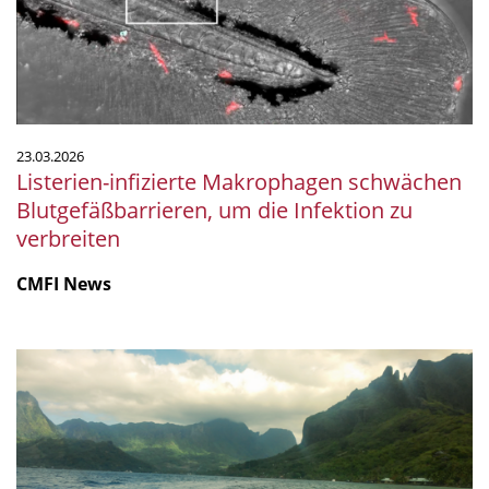
um
die
Infektion
zu
verbreiten
23.03.2026
Listerien-infizierte Makrophagen schwächen
Blutgefäßbarrieren, um die Infektion zu
verbreiten
CMFI News
Küstenchemie
der
Weltmeere:
Menschen
hinterlassen