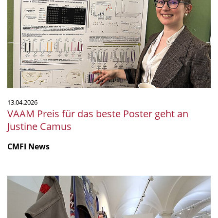
für
das
beste
Poster
geht
an
Justine
Camus
13.04.2026
VAAM Preis für das beste Poster geht an
Justine Camus
CMFI News
CMFI
Ausstellung
MicroPop
international