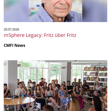
20.07.2026
mSphere Legacy: Fritz über Fritz
CMFI News
IGIM
Summer
School
2026
mit
starkem
Programm