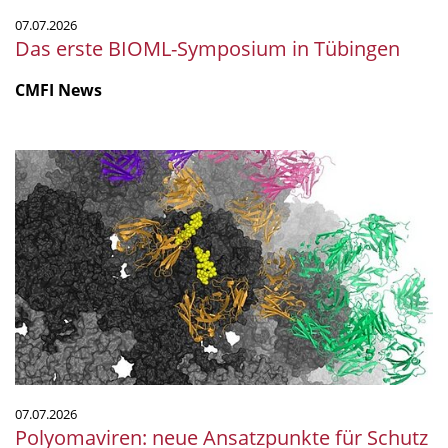
07.07.2026
Das erste BIOML-Symposium in Tübingen
CMFI News
Polyomaviren:
neue
Ansatzpunkte
für
Schutz
und
Therapie
07.07.2026
Polyomaviren: neue Ansatzpunkte für Schutz