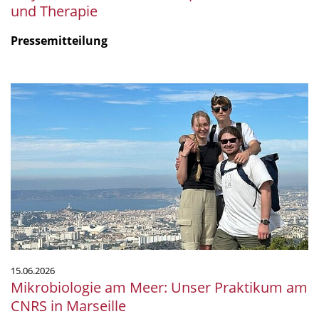
und Therapie
Pressemitteilung
Mikrobiologie
am
Meer:
Unser
Praktikum
am
CNRS
in
Marseille
15.06.2026
Mikrobiologie am Meer: Unser Praktikum am
CNRS in Marseille