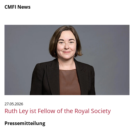
CMFI News
Ruth
Ley
ist
Fellow
of
the
Royal
Society
27.05.2026
Ruth Ley ist Fellow of the Royal Society
Pressemitteilung