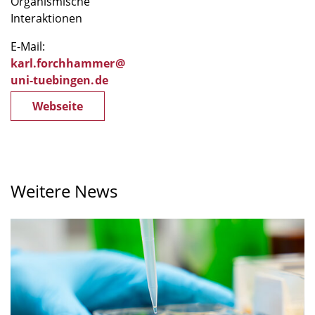
Organismische
Interaktionen
E-Mail:
karl.forchhammer
@
uni-tuebingen
.
de
Webseite
Weitere News
Bei
vielfältigem
Nahrungsangebot
kann
die
Diversität