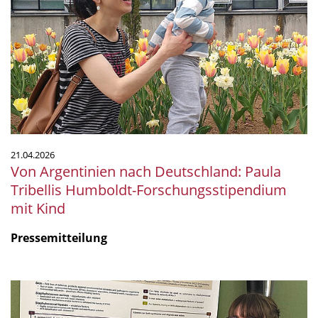
nach
Deutschland:
Paula
Tribellis
Humboldt-
Forschungsstipendium
mit
Kind
21.04.2026
Von Argentinien nach Deutschland: Paula
Tribellis Humboldt-Forschungsstipendium
mit Kind
Pressemitteilung
VAAM
Preis