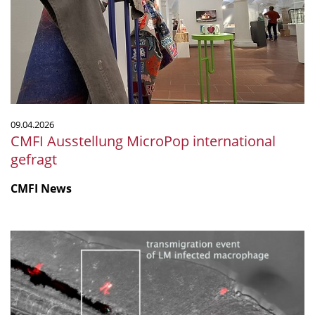
gefragt
09.04.2026
CMFI Ausstellung MicroPop international
gefragt
CMFI News
Listerien-
infizierte
Makrophagen
schwächen
Blutgefäßbarrieren,