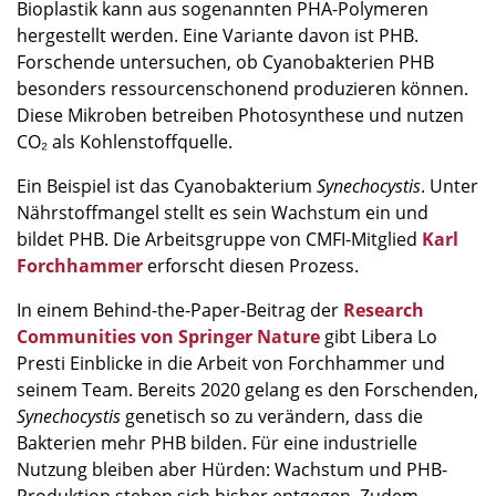
Bioplastik kann aus sogenannten PHA-Polymeren
hergestellt werden. Eine Variante davon ist PHB.
Forschende untersuchen, ob Cyanobakterien PHB
besonders ressourcenschonend produzieren können.
Diese Mikroben betreiben Photosynthese und nutzen
CO₂ als Kohlenstoffquelle.
Ein Beispiel ist das Cyanobakterium
Synechocystis
. Unter
Nährstoffmangel stellt es sein Wachstum ein und
bildet PHB. Die Arbeitsgruppe von CMFI-Mitglied
Karl
Forchhammer
erforscht diesen Prozess.
In einem Behind-the-Paper-Beitrag der
Research
Communities von Springer Nature
gibt Libera Lo
Presti Einblicke in die Arbeit von Forchhammer und
seinem Team. Bereits 2020 gelang es den Forschenden,
Synechocystis
genetisch so zu verändern, dass die
Bakterien mehr PHB bilden. Für eine industrielle
Nutzung bleiben aber Hürden: Wachstum und PHB-
Produktion stehen sich bisher entgegen. Zudem