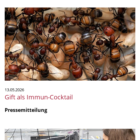
Gift
als
Immun-
Cocktail
13.05.2026
Gift als Immun-Cocktail
Pressemitteilung
"Are
non-