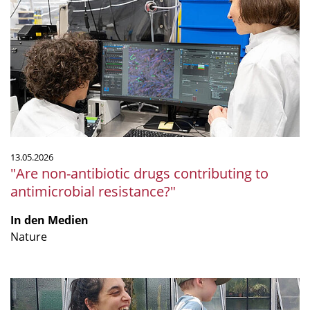
antibiotic
drugs
contributing
to
antimicrobial
resistance?"
13.05.2026
"Are non-antibiotic drugs contributing to
antimicrobial resistance?"
In den Medien
Nature
Von
Argentinien