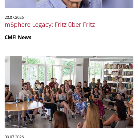
20.07.2026
mSphere Legacy: Fritz über Fritz
CMFI News
IGIM
Summer
School
2026
mit
starkem
Programm
09.07.2026