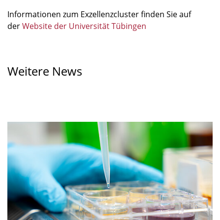
Informationen zum Exzellenzcluster finden Sie auf
der
Website der Universität Tübingen
Weitere News
Bei
vielfältigem
Nahrungsangebot
kann
die
Diversität
in
der