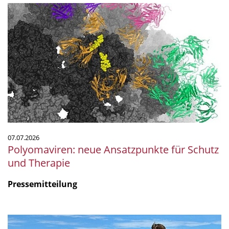
Polyomaviren:
neue
Ansatzpunkte
für
Schutz
und
Therapie
07.07.2026
Polyomaviren: neue Ansatzpunkte für Schutz
und Therapie
Pressemitteilung
Mikrobiologie