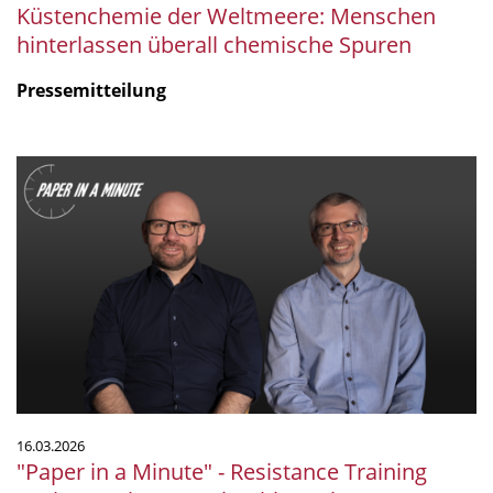
Küstenchemie der Weltmeere: Menschen
hinterlassen überall chemische Spuren
Pressemitteilung
"Paper
in
a
Minute"
-
Resistance
Training
Reshapes
the
Gut
Microbiome
16.03.2026
in
"Paper in a Minute" - Resistance Training
a