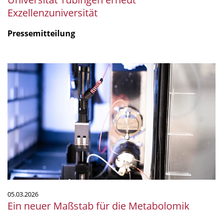
Exzellenzuniversität
Pressemitteilung
Ein
neuer
Maßstab
für
die
Metabolomik
05.03.2026
Ein neuer Maßstab für die Metabolomik