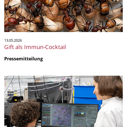
13.05.2026
Gift als Immun-Cocktail
Pressemitteilung
"Are
non-
antibiotic
drugs
contributing
to
antimicrobial
resistance?"