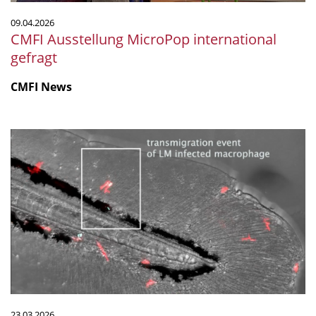
09.04.2026
CMFI Ausstellung MicroPop international
gefragt
CMFI News
Listerien-
infizierte
Makrophagen
schwächen
Blutgefäßbarrieren,
um
die
Infektion
zu
verbreiten
23.03.2026