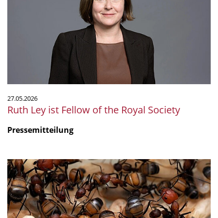
Fellow
of
the
Royal
Society
27.05.2026
Ruth Ley ist Fellow of the Royal Society
Pressemitteilung
Gift
als
Immun-
Cocktail