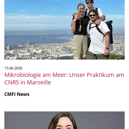
am
Meer:
Unser
Praktikum
am
CNRS
in
Marseille
15.06.2026
Mikrobiologie am Meer: Unser Praktikum am
CNRS in Marseille
CMFI News
Ruth
Ley
ist