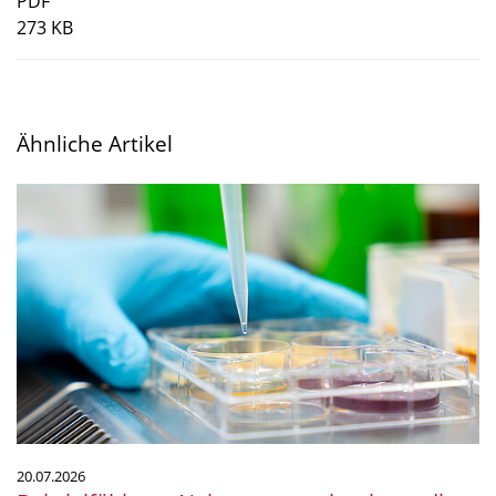
PDF
273 KB
Ähnliche Artikel
Bei
vielfältigem
Nahrungsangebot
kann
die
Diversität
in
der
Mikrobengemeinschaft
abnehmen
20.07.2026