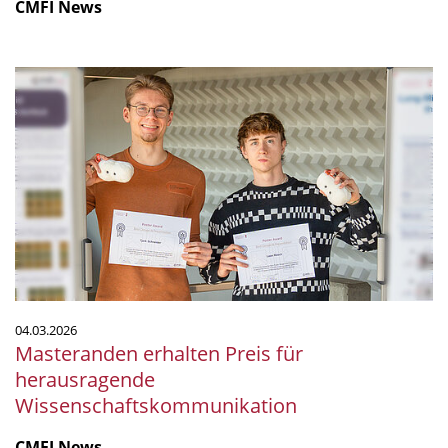
CMFI News
Masteranden
erhalten
Preis
für
herausragende
Wissenschaftskommunikation
04.03.2026
Masteranden erhalten Preis für
herausragende
Wissenschaftskommunikation
CMFI News