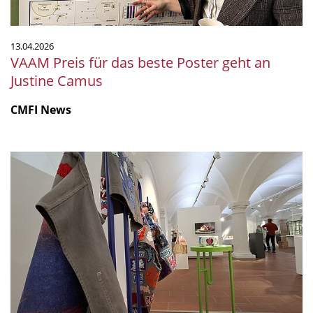
Justine
Camus
13.04.2026
VAAM Preis für das beste Poster geht an
Justine Camus
CMFI News
CMFI
Ausstellung
MicroPop
international
gefragt