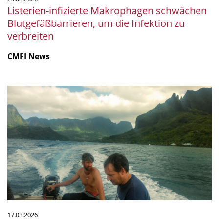
Listerien-infizierte Makrophagen schwächen
Blutgefäßbarrieren, um die Infektion zu
verbreiten
CMFI News
Küstenchemie
der
Weltmeere:
Menschen
hinterlassen
überall
chemische
Spuren
17.03.2026