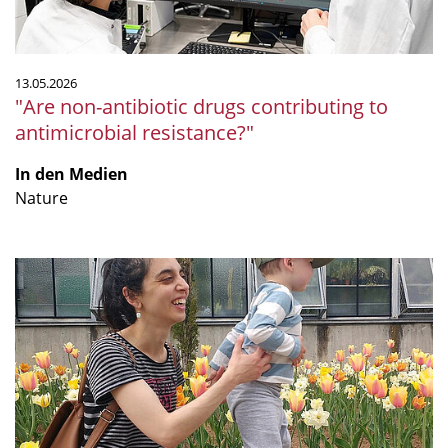
13.05.2026
"Are non-antibiotic drugs contributing to
antimicrobial resistance?"
In den Medien
Nature
Von
Argentinien
nach
Deutschland:
Paula
Tribellis
Humboldt-
Forschungsstipendium