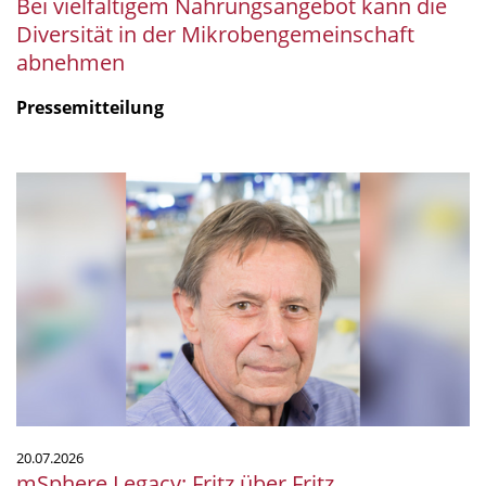
Bei vielfältigem Nahrungsangebot kann die
Diversität in der Mikrobengemeinschaft
abnehmen
Pressemitteilung
mSphere
Legacy:
Fritz
über
Fritz
20.07.2026
mSphere Legacy: Fritz über Fritz