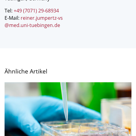
Tel:
+49 (7071) 29-68934
E-Mail:
reiner.jumpertz-vs
@
med.uni-tuebingen
.
de
Ähnliche Artikel
Bei
vielfältigem
Nahrungsangebot
kann
die
Diversität
in