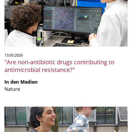
drugs
contributing
to
antimicrobial
resistance?"
13.05.2026
"Are non-antibiotic drugs contributing to
antimicrobial resistance?"
In den Medien
Nature
Von
Argentinien
nach
Deutschland: