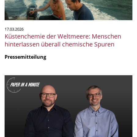
Spuren
17.03.2026
Küstenchemie der Weltmeere: Menschen
hinterlassen überall chemische Spuren
Pressemitteilung
"Paper
in
a
Minute"
-
Resistance
Training
Reshapes