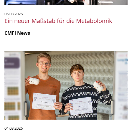
05.03.2026
Ein neuer Maßstab für die Metabolomik
CMFI News
Masteranden
erhalten
Preis
für
herausragende
Wissenschaftskommunikation
04.03.2026