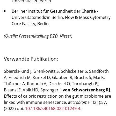
Universität zu Berlin
Berliner Institut für Gesundheit der Charité -
Universitätsmedizin Berlin, Flow & Mass Cytometry
Core Facility, Berlin
(Quelle: Pressemitteilung DZD, Nieser)
Verwandte Publikation:
Sbierski-Kind J, Grenkowitz S, Schlickeiser S, Sandforth
A, Friedrich M, Kunkel D, Glauben R, Brachs S, Mai K,
Thürmer A, Radonić A, Drechsel O, Turnbaugh PJ,
Bisanz JE, Volk HD, Spranger J,
von Schwartzenberg RJ
.
Effects of caloric restriction on the gut microbiome are
linked with immune senescence.
Microbiome
10(1):57.
(2022) doi:
10.1186/s40168-022-01249-4
.