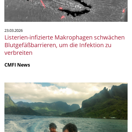
Infektion
zu
verbreiten
23.03.2026
Listerien-infizierte Makrophagen schwächen
Blutgefäßbarrieren, um die Infektion zu
verbreiten
CMFI News
Küstenchemie
der
Weltmeere:
Menschen
hinterlassen
überall
chemische