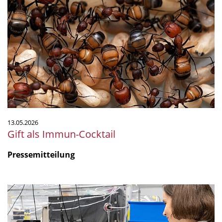
als
Immun-
Cocktail
13.05.2026
Gift als Immun-Cocktail
Pressemitteilung
"Are
non-
antibiotic