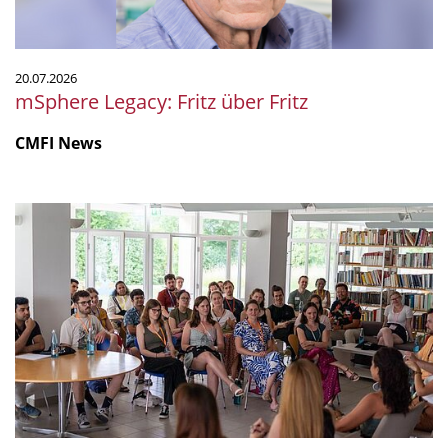
20.07.2026
mSphere Legacy: Fritz über Fritz
CMFI News
IGIM
Summer
School
2026
mit
starkem
Programm