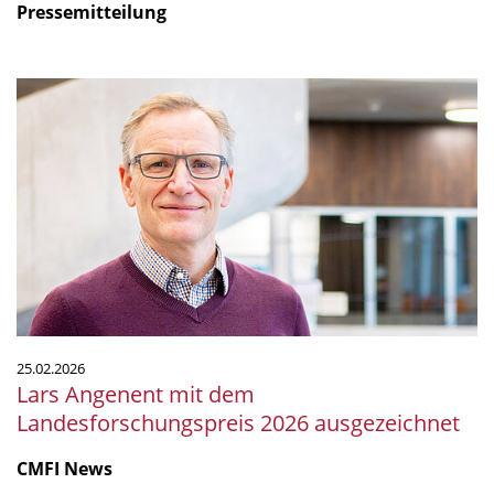
Pressemitteilung
Lars
Angenent
mit
dem
Landesforschungspreis
2026
ausgezeichnet
25.02.2026
Lars Angenent mit dem
Landesforschungspreis 2026 ausgezeichnet
CMFI News