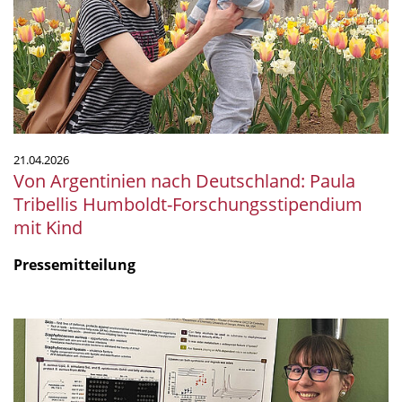
Paula
Tribellis
Humboldt-
Forschungsstipendium
mit
Kind
21.04.2026
Von Argentinien nach Deutschland: Paula
Tribellis Humboldt-Forschungsstipendium
mit Kind
Pressemitteilung
VAAM
Preis
für
das