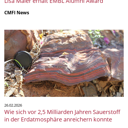
Lisa Maier erhält EMBL Alumni Award
CMFI News
Wie
sich
vor
2,5
Milliarden
Jahren
Sauerstoff
in
der
Erdatmosphäre
anreichern
26.02.2026
konnte
Wie sich vor 2,5 Milliarden Jahren Sauerstoff
in der Erdatmosphäre anreichern konnte