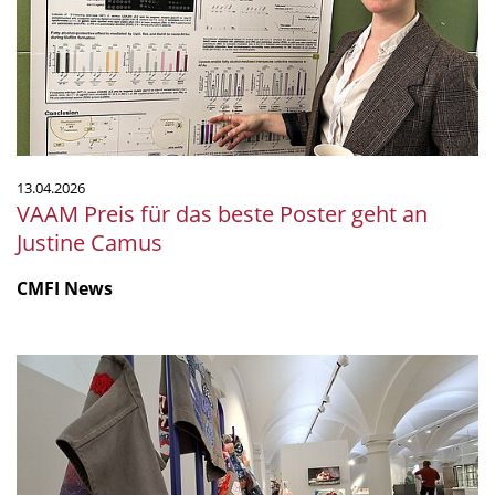
beste
Poster
geht
an
Justine
Camus
13.04.2026
VAAM Preis für das beste Poster geht an
Justine Camus
CMFI News
CMFI
Ausstellung
MicroPop
international
gefragt