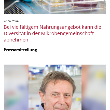
der
Mikrobengemeinschaft
abnehmen
20.07.2026
Bei vielfältigem Nahrungsangebot kann die
Diversität in der Mikrobengemeinschaft
abnehmen
Pressemitteilung
mSphere
Legacy:
Fritz
über
Fritz