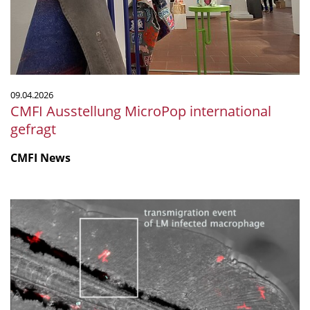
09.04.2026
CMFI Ausstellung MicroPop international
gefragt
CMFI News
Listerien-
infizierte
Makrophagen
schwächen
Blutgefäßbarrieren,
um
die