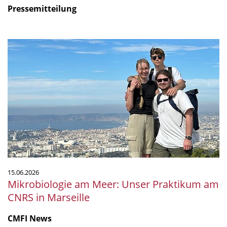
Pressemitteilung
Mikrobiologie
am
Meer:
Unser
Praktikum
am
CNRS
in
Marseille
15.06.2026
Mikrobiologie am Meer: Unser Praktikum am
CNRS in Marseille
CMFI News