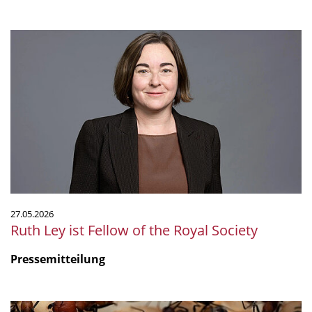
Ruth
Ley
ist
Fellow
of
the
Royal
Society
27.05.2026
Ruth Ley ist Fellow of the Royal Society
Pressemitteilung
Gift