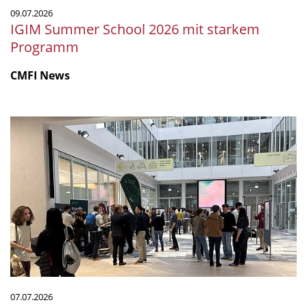
09.07.2026
IGIM Summer School 2026 mit starkem
Programm
CMFI News
Das
erste
BIOML-
Symposium
in
Tübingen
07.07.2026